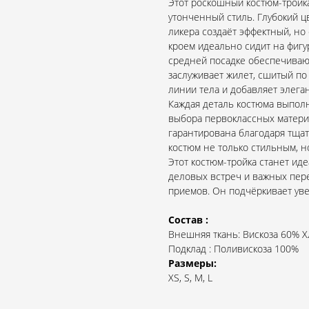
Этот роскошный костюм-тройка
утонченный стиль. Глубокий ц
ликера создаёт эффектный, но
кроем идеально сидит на фигу
средней посадке обеспечиваю
заслуживает жилет, сшитый по
линии тела и добавляет элега
Каждая деталь костюма выпол
выбора первоклассных матери
гарантирована благодаря тща
костюм не только стильным, н
Этот костюм-тройка станет ид
деловых встреч и важных пер
приемов. Он подчёркивает уве
Состав :
Внешняя ткань: Вискоза 60% 
Подклад : Поливискоза 100%
Размеры:
XS, S, M, L