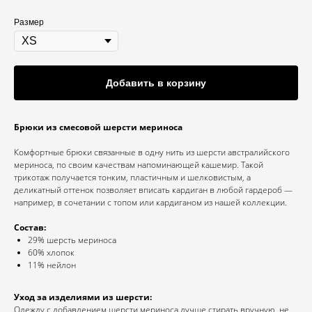
Размер
Добавить в корзину
Брюки из смесовой шерсти мериноса
Комфортные брюки связанные в одну нить из шерсти австралийского
мериноса, по своим качествам напоминающей кашемир. Такой
трикотаж получается тонким, пластичным и шелковистым, а
деликатный оттенок позволяет вписать кардиган в любой гардероб —
например, в сочетании с топом или кардиганом из нашей коллекции.
Состав:
29% шерсть мериноса
60% хлопок
11% нейлон
Уход за изделиями из шерсти:
Одежду с добавлением шерсти мериноса лучше стирать вручную, не