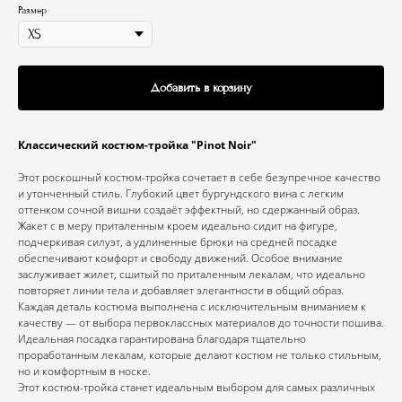
Размер
Добавить в корзину
Классический костюм-тройка "Pinot Noir"
Этот роскошный костюм-тройка сочетает в себе безупречное качество
и утонченный стиль. Глубокий цвет бургундского вина с легким
оттенком сочной вишни создаёт эффектный, но сдержанный образ.
Жакет с в меру приталенным кроем идеально сидит на фигуре,
подчеркивая силуэт, а удлиненные брюки на средней посадке
обеспечивают комфорт и свободу движений. Особое внимание
заслуживает жилет, сшитый по приталенным лекалам, что идеально
повторяет линии тела и добавляет элегантности в общий образ.
Каждая деталь костюма выполнена с исключительным вниманием к
качеству — от выбора первоклассных материалов до точности пошива.
Идеальная посадка гарантирована благодаря тщательно
проработанным лекалам, которые делают костюм не только стильным,
но и комфортным в носке.
Этот костюм-тройка станет идеальным выбором для самых различных