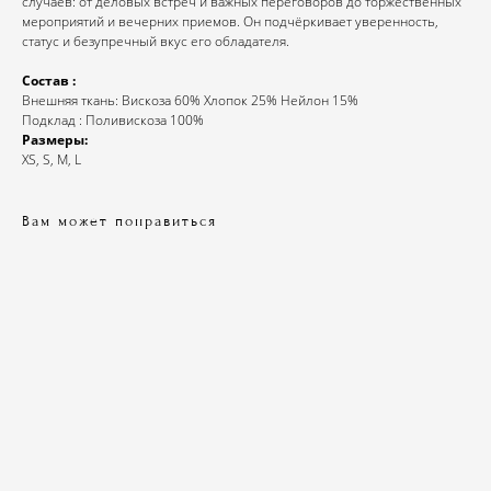
случаев: от деловых встреч и важных переговоров до торжественных
мероприятий и вечерних приемов. Он подчёркивает уверенность,
статус и безупречный вкус его обладателя.
Состав :
Внешняя ткань: Вискоза 60% Хлопок 25% Нейлон 15%
Подклад : Поливискоза 100%
Размеры:
XS, S, M, L
Вам может понравиться