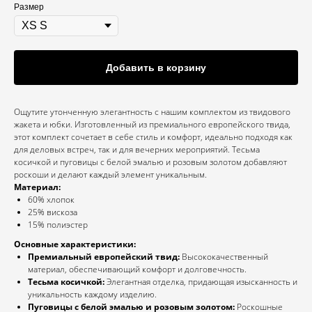
Размер
Добавить в корзину
Ощутите утонченную элегантность с нашим комплектом из твидового
жакета и юбки. Изготовленный из премиального европейского твида,
этот комплект сочетает в себе стиль и комфорт, идеально подходя как
для деловых встреч, так и для вечерних мероприятий. Тесьма
косичкой и пуговицы с белой эмалью и розовым золотом добавляют
роскоши и делают каждый элемент уникальным.
Материал:
60% хлопок
25% вискоза
15% полиэстер
Основные характеристики:
Премиальный европейский твид:
Высококачественный
материал, обеспечивающий комфорт и долговечность.
Тесьма косичкой:
Элегантная отделка, придающая изысканность и
уникальность каждому изделию.
Пуговицы с белой эмалью и розовым золотом:
Роскошные