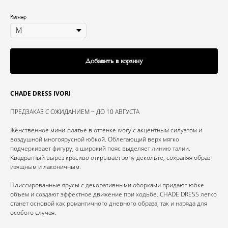
Размер
Добавить в корзину
CHADE DRESS IVORI
ПРЕДЗАКАЗ С ОЖИДАНИЕМ ~ ДО 10 АВГУСТА
Женственное мини-платье в оттенке ivory с акцентным силуэтом и
воздушной многоярусной юбкой. Облегающий верх мягко
подчеркивает фигуру, а широкий пояс выделяет линию талии.
Квадратный вырез красиво открывает зону декольте, сохраняя образ
изящным и лаконичным.
Плиссированные ярусы с декоративными оборками придают юбке
объем и создают эффектное движение при ходьбе. CHADE DRESS легко
станет основой как романтичного дневного образа, так и наряда для
особого случая.